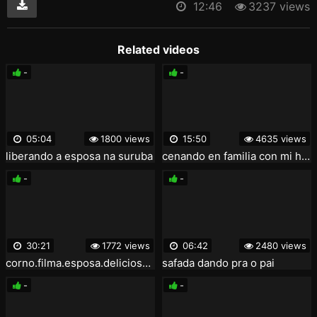
12:46
3237 views
Related videos
-
-
05:04
1800 views
15:50
4635 views
liberando a esposa na suruba
cenando en familia con mi hijo y su hermosa esposa caliente
-
-
30:21
1772 views
06:42
2480 views
corno.filma.esposa.deliciosa.na.suruba
safada dando pra o pai
-
-