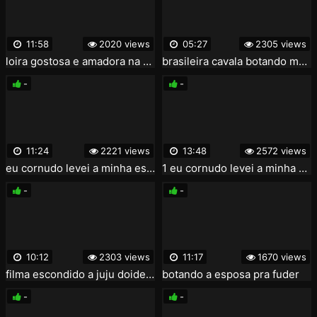
11:58
2020 views
05:27
2305 views
loira gostosa e amadora na suruba
brasileira cavala botando mecanico pra chupar sua buceta
-
-
11:24
2221 views
13:48
2572 views
eu cornudo levei a minha esposa safada em um massagista profissional e olha o que aconteceu parte 2
1 eu cornudo levei a minha esposa safada em um massagista profissional e olha o que aconteceu parte 1
-
-
10:12
2303 views
11:17
1670 views
filma escondido a juju doidera fazendo porno pra hardbrazil - parte 2 - binho ted
botando a esposa pra fuder
-
-