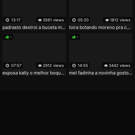
13:17
3561 views
05:20
1812 views
padrasto destroi a buceta macia de sua enteada no hotel enquanto sua mae toma banho
loira botando moreno pra chupar sua buceta
-
-
07:57
2912 views
14:55
3442 views
esposa kally o melhor boquete que voce vera hoje. nao tem como nao goza vendo essa casada. se toda mulher chupasse assim
mel fadinha a novinha gostosa carioca de 19 aninhos fudendo com 2 na suruba no quarto do motel pro jr doidera gravar