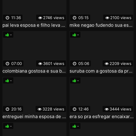
11:36
2746 views
05:15
2100 views
pai leva esposa e filho leva namorada pra rolar swing em familia com as 2 gostosas dany hot e mel fadinha
mike negao fudendo sua esposa gostosa
-
-
07:00
3601 views
05:06
2209 views
colombiana gostosa e sua bunda gostosa
suruba com a gostosa da praia
-
-
20:16
3228 views
12:46
3444 views
entreguei minha esposa de olhos vendados para o estranho fuder - cuckold real amador forte - completo no red
era so pra esfregar encaixar na portinha pra tirar uma foto
-
-