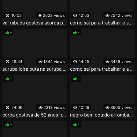
10:02
2623 views
12:53
2542 views
vai rabuda gostosa acorda pra fuder
corno sai para trabalhar e sua esposa faz sexo faz anal e bebe o esperma do vizinho.
-
-
26:44
1844 views
14:25
3459 views
suruba loira puta na suruba - cnn amador
corno sai para trabalhar e a esposa aproveita para fuder com o seu vizinho negao do pau grande
-
-
24:06
2313 views
10:49
3605 views
coroa gostosa de 52 anos na suruba com a rapaziada - www.coroasgostosas.xyz
negro bem dotado arrombando a buceta da minha esposa - casal safado convida um negro pra meter na esposa
-
-